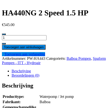
HA440NG 2 Speed 1.5 HP
€
545.00
HA440NG
2
Speed
Toevoegen aan winkelwagen
1.5
Toevoegen aan verlanglijst
HP
Artikelnummer:
PW-HA443
Categorieën:
Balboa Pompen
,
Spaform
aantal
Pompen - ITT - Hydroair
Beschrijving
Beoordelingen (0)
Beschrijving
Producttype:
Waterpomp / Jet pomp
Fabrikant:
Balboa
Gemeenschappelijke