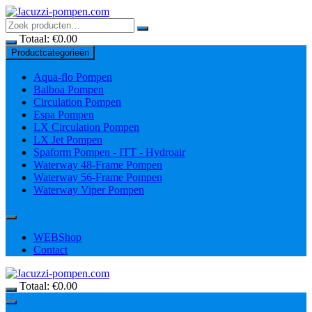
Ga
naar
inhoud
Totaal:
€
0.00
Productcategorieën
Aqua-flo Pompen
Balboa Pompen
Circulation Pompen
Espa Pompen
LX Circulation Pompen
LX Jet Pompen
Spaform Pompen - ITT - Hydroair
Waterway 48-Frame Pompen
Waterway 56-Frame Pompen
Waterway Viper Pompen
WEBShop
Contact
Totaal:
€
0.00