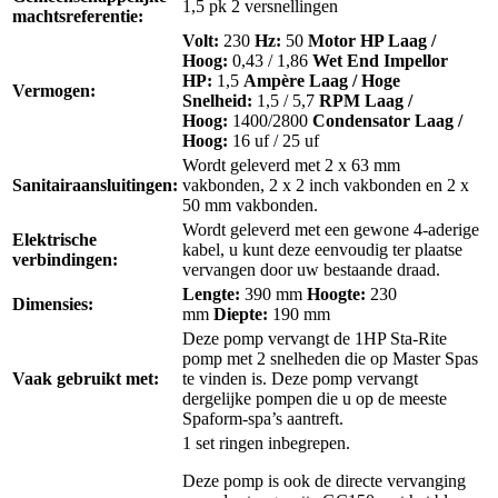
1,5 pk 2 versnellingen
machtsreferentie:
Volt:
230
Hz:
50
Motor HP Laag /
Hoog:
0,43 / 1,86
Wet End Impellor
HP:
1,5
Ampère Laag / Hoge
Vermogen:
Snelheid:
1,5 / 5,7
RPM Laag /
Hoog:
1400/2800
Condensator Laag /
Hoog:
16 uf / 25 uf
Wordt geleverd met 2 x 63 mm
Sanitairaansluitingen:
vakbonden, 2 x 2 inch vakbonden en 2 x
50 mm vakbonden.
Wordt geleverd met een gewone 4-aderige
Elektrische
kabel, u kunt deze eenvoudig ter plaatse
verbindingen:
vervangen door uw bestaande draad.
Lengte:
390 mm
Hoogte:
230
Dimensies:
mm
Diepte:
190 mm
Deze pomp vervangt de 1HP Sta-Rite
pomp met 2 snelheden die op Master Spas
Vaak gebruikt met:
te vinden is. Deze pomp vervangt
dergelijke pompen die u op de meeste
Spaform-spa’s aantreft.
1 set ringen inbegrepen.
Deze pomp is ook de directe vervanging