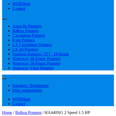
WEBShop
Contact
Aqua-flo Pompen
Balboa Pompen
Circulation Pompen
Espa Pompen
LX Circulation Pompen
LX Jet Pompen
Spaform Pompen - ITT - Hydroair
Waterway 48-Frame Pompen
Waterway 56-Frame Pompen
Waterway Viper Pompen
Inloggen / Registreren
Mijn verlanglijstje
WEBShop
Contact
Home
/
Balboa Pompen
/ HA440NG 2 Speed 1.5 HP